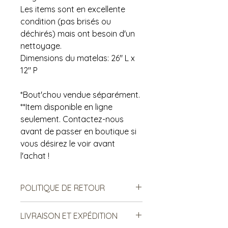
Les items sont en excellente
condition (pas brisés ou
déchirés) mais ont besoin d'un
nettoyage.
Dimensions du matelas: 26" L x
12" P
*Bout'chou vendue séparément.
**Item disponible en ligne
seulement. Contactez-nous
avant de passer en boutique si
vous désirez le voir avant
l'achat !
POLITIQUE DE RETOUR
Notre politique ne permet ni les
LIVRAISON ET EXPÉDITION
échanges, ni le remboursement des
produits vendus. Ce sont des