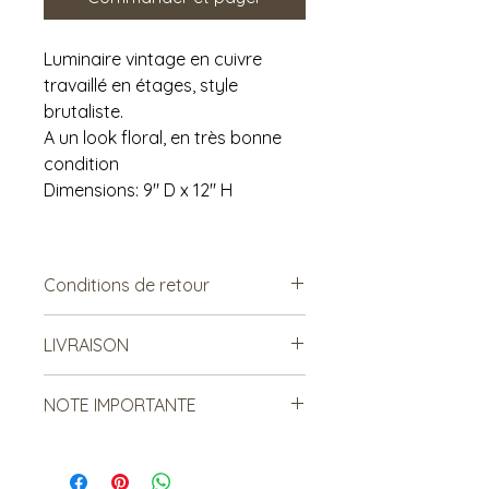
Luminaire vintage en cuivre
travaillé en étages, style
brutaliste.
A un look floral, en très bonne
condition
Dimensions: 9" D x 12" H
Conditions de retour
Vendu tel quel.
LIVRAISON
Non remboursable. Non
échangeable.
***Le frais de livraison est à titre
NOTE IMPORTANTE
indicatif, mais est sujet à
changement***
Tous nos luminaires ont été
Les items lourds peuvent être livrés,
nettoyés et testés préalablement et
mais le coût sera relatif à la