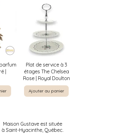
de
Aperçu rapide
 parfum
Plat de service à 3
é |
étages The Chelsea
Rose | Royal Doulton
nier
Ajouter au panier
Maison Gustave est située
à Saint-Hyacinthe, Québec.