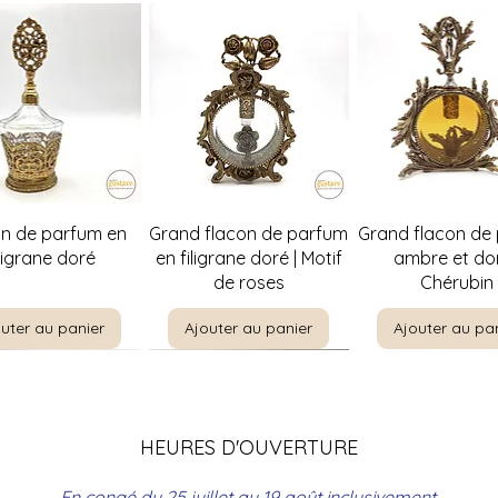
perçu rapide
Aperçu rapide
Aperçu rapi
on de parfum en
Grand flacon de parfum
Grand flacon de
iligrane doré
en filigrane doré | Motif
ambre et dor
de roses
Chérubin
uter au panier
Ajouter au panier
Ajouter au pa
HEURES D'OUVERTURE
En congé du 25 juillet au 19 août inclusivement.