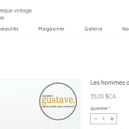
utique vintage
he
veautés
Magasiner
Galerie
No
Les hommes de
Prix
35,00 $CA
Quantité
*