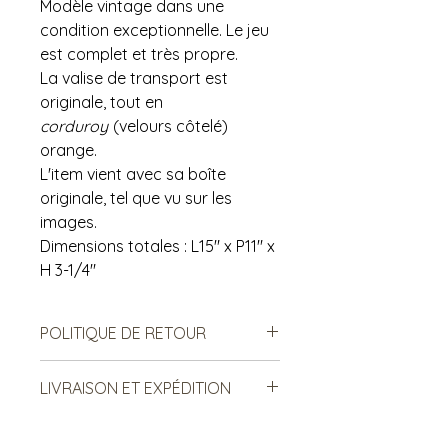
Modèle vintage dans une
condition exceptionnelle. Le jeu
est complet et très propre.
La valise de transport est
originale, tout en
corduroy
(velours côtelé)
orange.
L'item vient avec sa boîte
originale, tel que vu sur les
images.
Dimensions totales : L15" x P11" x
H 3-1/4"
POLITIQUE DE RETOUR
Notre politique ne permet ni les
LIVRAISON ET EXPÉDITION
échanges, ni le remboursement des
produits vendus. Ce sont des
***Le frais de livraison est sujet à
produits de seconde main, donc il
changement. Merci de lire ci-