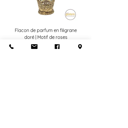
Flacon de parfum en filigrane
doré | Motif de roses
Ajouter au panier
S'abonner à l'infolettre
Confidentialité
Termes et conditions
Politique de retour
Politique d'achat
Politique de livraison
Mise de côté
HEURES D'OUVERTURE
En congé du 25 juillet au 19 août
inclusivement.