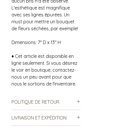
aucun bris n'a été observé.
L'esthétique est magnifique
avec ses lignes épurées. Un
must pour mettre un bouquet
de fleurs séchées, par exemple!
Dimensions: 7" D x 13" H
♦ Cet article est disponible en
ligne seulement. Si vous désirez
le voir en boutique, contactez-
nous un peu avant pour que
nous le sortions de l'inventaire.
POLITIQUE DE RETOUR
Notre politique ne permet ni les
LIVRAISON ET EXPÉDITION
échanges, ni le remboursement des
produits vendus. Ce sont des
***Le frais de livraison est sujet à