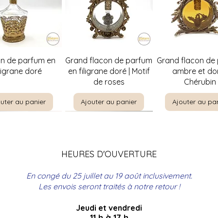
perçu rapide
Aperçu rapide
Aperçu rapi
on de parfum en
Grand flacon de parfum
Grand flacon de
iligrane doré
en filigrane doré | Motif
ambre et dor
de roses
Chérubin
uter au panier
Ajouter au panier
Ajouter au pa
HEURES D'OUVERTURE
En congé du 25 juillet au 19 août inclusivement.
Les envois seront traités à notre retour !
Jeudi et vendredi
perçu rapide
perçu rapide
Aperçu rapide
Aperçu rapide
Aperçu rapi
Aperçu rapi
re par E. Meunier |
t à bouteilles en
Christine Rosamond |
Coffre de couture
The Boating Par
Panier de pique
11 h à 17 h