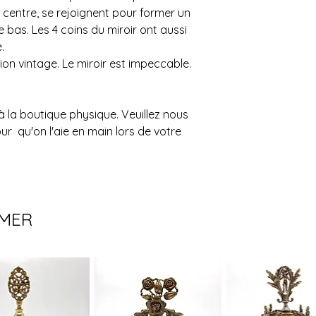
u centre, se rejoignent pour former un
L'estimation fournie 
à changement. Veuil
e bas. Les 4 coins du miroir ont aussi
confirmer l'achat si
e.
pas possible.
tion vintage. Le miroir est impeccable.
Un grand merci!
à la boutique physique. Veuillez nous
r qu'on l'aie en main lors de votre
IMER