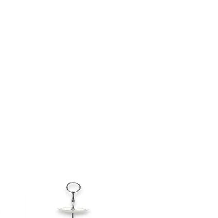
à la fin de la transaction est sujet
lez nous contacter avant de
 la récupération en boutique n'est