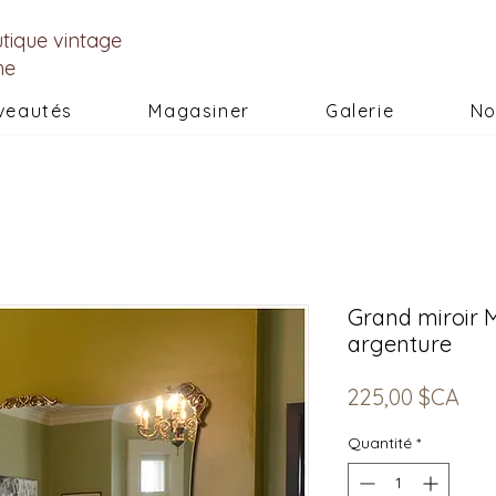
utique vintage
he
veautés
Magasiner
Galerie
No
Grand miroir
argenture
Prix
225,00 $CA
Quantité
*