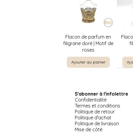
Aperçu rapide
A
Flacon de parfum en
Flac
filigrane doré | Motif de
f
roses
Ajouter au panier
Ajo
S'abonner à l'infolettre
Confidentialité
Termes et conditions
Politique de retour
Politique d'achat
Politique de livraison
Aperçu rapide
Aperçu rapide
Aperçu rapide
A
A
Pinkie par T. Lawrence |
Jeep US Army Willis-
Plat de service à 3
La Priè
Suppor
Mise de côté