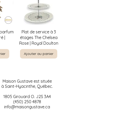
de
Aperçu rapide
 parfum
Plat de service à 3
é |
étages The Chelsea
Rose | Royal Doulton
nier
Ajouter au panier
Maison Gustave est située
à Saint-Hyacinthe, Québec.
1805 Girouard O. J2S 3A4
(450) 250 4878
info@maisongustave.ca
de
de
Aperçu rapide
Aperçu rapide
ty par
-nique
Paysage à l'huile sur
Visage de bébé en