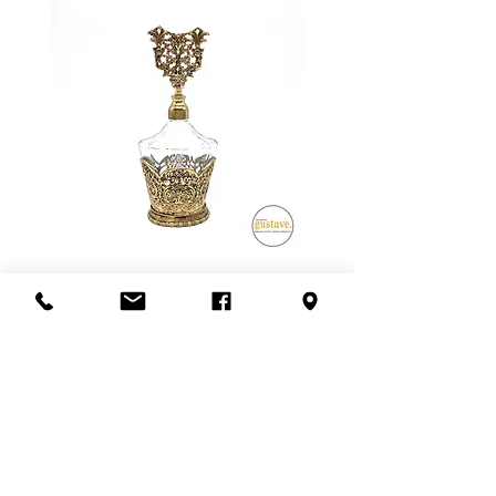
ou électroniques, mais nous nous
manipulation des items en dehors
assurons qu'ils fonctionnent au
des murs de la boutique.
moment de l'achat ou de
Pour les meubles et les articles plus
mentionner l'état lors de la vente.
fragiles, nous privilégions la livraison
en personne. Ce frais dépend de la
distance à parcourir et du nombre
de livreurs nécessaires (1 ou 2).
L'estimation fournie à la fin de la
transaction est sujet à changement.
Veuillez nous contacter avant de
confirmer l'achat si la récupération
en boutique n'est pas possible.
Flacon de parfum en filigrane
Un grand merci!
doré | Motif de roses
Ajouter au panier
S'abonner à l'infolettre
Confidentialité
Termes et conditions