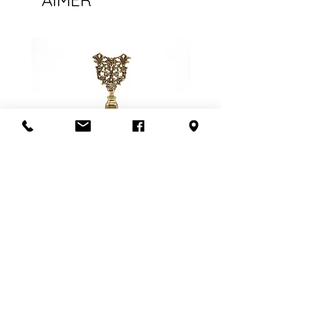
toujours le frais quand c’est
Nous n'offrons pas non plus de
possible, en plus de vous offrir
garantie sur les objets électriques
l’envoi combiné quand il y a plus
ou électroniques, mais nous nous
d’un item.
assurons qu'ils fonctionnent au
L'expédition est offerte partout au
moment de l'achat ou de
Canada et aux États-Unis.
mentionner l'état lors de la vente.
Pour les meubles et les articles plus
Consultez notre politique de
fragiles, nous privilégions la livraison
retour
ici
.
en personne. Ce frais dépend de la
distance à parcourir et du nombre
de livreurs nécessaires (1 ou 2).
Pour en savoir plus,
contactez-
nous
ou visitez notre politique de
livraison
ici
.
Flacon de parfum en filigrane
doré | Motif de roses
Ajouter au panier