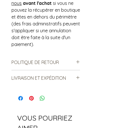
nous
avant l'achat
si vous ne
pouvez la récupérer en boutique
et êtes en dehors du périmètre
(des frais administratifs peuvent
s'appliquer si une annulation
doit être faite à la suite d'un
paiement).
POLITIQUE DE RETOUR
Notre politique ne permet ni les
LIVRAISON ET EXPÉDITION
échanges, ni le remboursement des
produits vendus. Ce sont des
Le frais d’expédition proposé est
produits de seconde main, donc il
une estimation qui peut varier en
est important de prendre en
fonction de votre adresse.
Bonne
compte à l'avance les signes
nouvelle ! Le frais réel peut être
d'usure. De notre côté, nous nous
moindre que celui affiché, donc
assurons qu'ils sont conformes à la
VOUS POURRIEZ
avant de laisser aller votre
description et aux photos
article, contactez-nous
. On ajuste
AIMER
présentées.