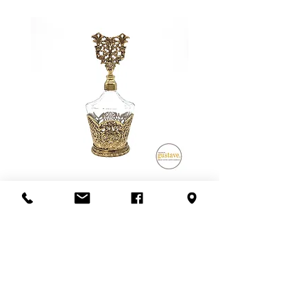
donc être supérieur OU inférieur au
montant final lors de l'achat.
**SVP nous contacter avant de
confirmer l'achat pour que nous
vous donnions une idée juste du
frais de livraison**
Possibilité de venir récupérer en
magasin aussi! :)
Flacon de parfum en filigrane
doré | Motif de roses
Ajouter au panier
S'abonner à l'infolettre