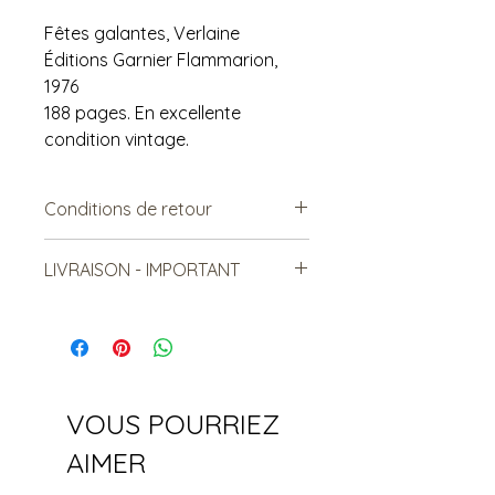
Fêtes galantes, Verlaine
Éditions Garnier Flammarion,
1976
188 pages. En excellente
condition vintage.
Conditions de retour
Vendu tel quel.
LIVRAISON - IMPORTANT
Non remboursable. Non-
échangeable
***Le frais de livraison est à titre
indicatif, mais est sujet à
changement***
Les items lourds peuvent être livrés,
mais le coût sera relatif à la
VOUS POURRIEZ
distance et au nombre total
d'article livrés.
AIMER
Le frais de livraison indiqué peut