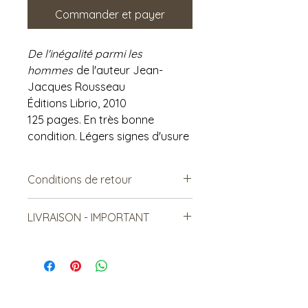
Commander et payer
De l'inégalité parmi les
hommes
de l'auteur Jean-
Jacques Rousseau
Éditions Librio, 2010
125 pages. En très bonne
condition. Légers signes d'usure
Conditions de retour
Vendu tel quel.
LIVRAISON - IMPORTANT
Non remboursable. Non-
échangeable
***Le frais de livraison est à titre
indicatif, mais est sujet à
changement***
Les items lourds peuvent être livrés,
mais le coût sera relatif à la