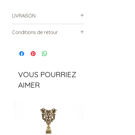
LIVRAISON
Possibilité de venir récupérer en
Conditions de retour
magasin :)
Vendu tel quel.
Non remboursable. Non
échangeable.
VOUS POURRIEZ
AIMER