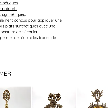
sera livrée à la bou
nthétiques
.
OU inférieur au monta
Contactez-nous au 
s naturels
.
**SVP nous contacte
que nous vous donni
ls synthétiques
.
livraison**
alement conçus pour appliquer une
Possibilité de venir
oils plats synthétiques avec une
 peinture de s'écouler
permet de réduire les traces de
IMER