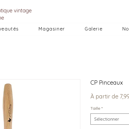
utique vintage
he
veautés
Magasiner
Galerie
No
CP Pinceaux
À partir de
7,9
Taille
*
Sélectionner