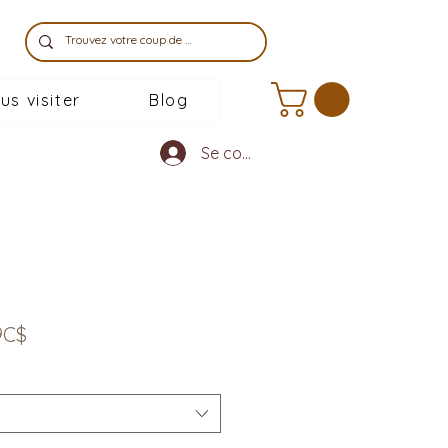
us visiter
Blog
Se connecter
Prix
9C$
promotionnel