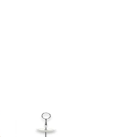
tique.
nt final lors de l'achat.
besoin.
r avant de confirmer l'achat pour
ons une idée juste du frais de
 récupérer en magasin aussi! :)