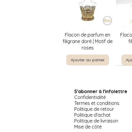
Aperçu rapide
A
Flacon de parfum en
Flac
filigrane doré | Motif de
f
roses
Ajouter au panier
Ajo
S'abonner à l'infolettre
Confidentialité
Termes et conditions
Politique de retour
Politique d'achat
Politique de livraison
Aperçu rapide
Aperçu rapide
Aperçu rapide
A
A
Pinkie par T. Lawrence |
Jeep US Army Willis-
Plat de service à 3
La Priè
Suppor
Mise de côté