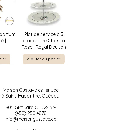
de
Aperçu rapide
 parfum
Plat de service à 3
é |
étages The Chelsea
Rose | Royal Doulton
nier
Ajouter au panier
Maison Gustave est située
à Saint-Hyacinthe, Québec.
1805 Girouard O. J2S 3A4
(450) 250 4878
info@maisongustave.ca
de
de
Aperçu rapide
Aperçu rapide
ty par
-nique
Paysage à l'huile sur
Visage de bébé en