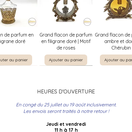
perçu rapide
Aperçu rapide
Aperçu rapi
on de parfum en
Grand flacon de parfum
Grand flacon de
iligrane doré
en filigrane doré | Motif
ambre et dor
de roses
Chérubin
uter au panier
Ajouter au panier
Ajouter au pa
HEURES D'OUVERTURE
En congé du 25 juillet au 19 août inclusivement.
Les envois seront traités à notre retour !
Jeudi et vendredi
perçu rapide
perçu rapide
Aperçu rapide
Aperçu rapide
Aperçu rapi
Aperçu rapi
re par E. Meunier |
t à bouteilles en
Christine Rosamond |
Coffre de couture
The Boating Par
Panier de pique
11 h à 17 h