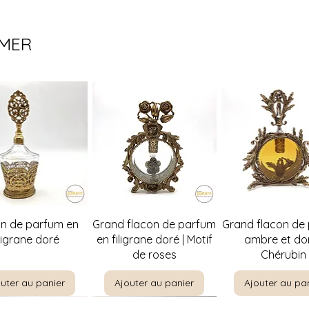
IMER
perçu rapide
Aperçu rapide
Aperçu rapi
on de parfum en
Grand flacon de parfum
Grand flacon de
iligrane doré
en filigrane doré | Motif
ambre et dor
de roses
Chérubin
uter au panier
Ajouter au panier
Ajouter au pa