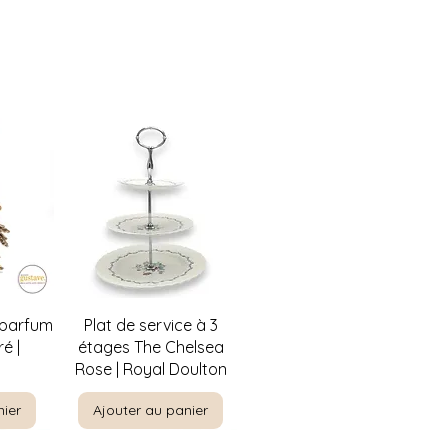
de
Aperçu rapide
 parfum
Plat de service à 3
é |
étages The Chelsea
Rose | Royal Doulton
nier
Ajouter au panier