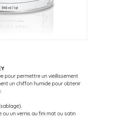
sera livrée à la bou
OU inférieur au monta
Contactez-nous au 
**SVP nous contacte
que nous vous donni
livraison**
Possibilité de venir
EY
e pour permettre un vieillissement
ment un chiffon humide pour obtenir
e.
sablage).
 ou un vernis au fini mat ou satin