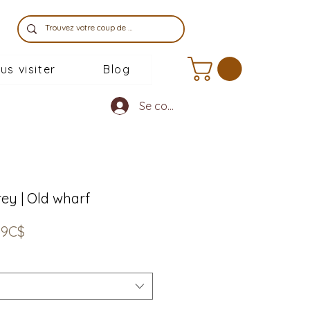
us visiter
Blog
Se connecter
ey | Old wharf
Prix
99C$
promotionnel