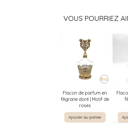
VOUS POURRIEZ A
Aperçu rapide
A
Flacon de parfum en
Flac
filigrane doré | Motif de
f
roses
Ajouter au panier
Ajo