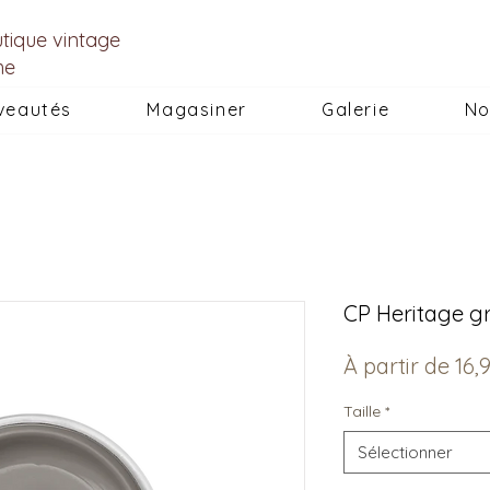
utique vintage
he
veautés
Magasiner
Galerie
No
CP Heritage gr
À partir de
16,
Taille
*
Sélectionner