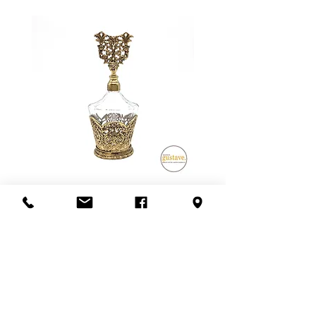
garantie sur les objets électriques
l’envoi combiné quand il y a plus
ou électroniques, mais nous nous
d’un item.
assurons qu'ils fonctionnent au
L'expédition est offerte partout au
moment de l'achat ou de
Canada et aux États-Unis.
mentionner l'état lors de la vente.
Pour les meubles et les articles plus
Consultez notre politique de
fragiles, nous privilégions la livraison
retour
ici
.
en personne. Ce frais dépend de la
distance à parcourir et du nombre
de livreurs nécessaires (1 ou 2).
Pour en savoir plus,
contactez-
nous
ou visitez notre politique de
livraison
ici
.
Flacon de parfum en filigrane
doré | Motif de roses
Ajouter au panier
S'abonner à l'infolettre
Confidentialité