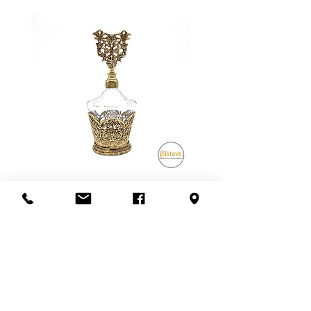
garantie sur les objets électriques
tenus responsable de la
ou électroniques, mais nous nous
manipulation des items en dehors
assurons qu'ils fonctionnent au
des murs de la boutique.
moment de l'achat ou de
Pour les meubles et les articles plus
mentionner l'état lors de la vente.
fragiles, nous privilégions la livraison
en personne. Ce frais dépend de la
distance à parcourir et du nombre
de livreurs nécessaires (1 ou 2).
L'estimation fournie à la fin de la
transaction est sujet à changement.
Veuillez nous contacter avant de
confirmer l'achat si la récupération
en boutique n'est pas possible.
Flacon de parfum en filigrane
Un grand merci!
doré | Motif de roses
Ajouter au panier
S'abonner à l'infolettre
Confidentialité