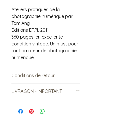
Ateliers pratiques de la
photographie numérique par
Tom Ang
Éditions ERPI, 2011
360 pages, en excellente
condition vintage. Un must pour
tout amateur de photographie
numérique.
Conditions de retour
Vendu tel quel.
LIVRAISON - IMPORTANT
Non remboursable. Non-
échangeable
***Le frais de livraison est à titre
indicatif, mais est sujet à
changement***
Les items lourds peuvent être livrés,
mais le coût sera relatif à la