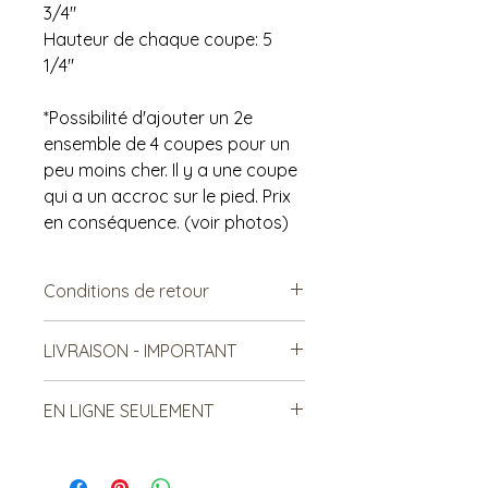
3/4"
Hauteur de chaque coupe: 5
1/4"
*Possibilité d'ajouter un 2e
ensemble de 4 coupes pour un
peu moins cher. Il y a une coupe
qui a un accroc sur le pied. Prix
en conséquence. (voir photos)
Conditions de retour
Vendu tel quel.
LIVRAISON - IMPORTANT
Non échangeable. Non
remboursable.
***Le frais de livraison est à titre
EN LIGNE SEULEMENT
indicatif, mais est sujet à
changement***
Cet article est disponible en ligne
Le frais de livraison indiqué peut
seulement. Si vous désirez le voir en
donc être supérieur OU inférieur au