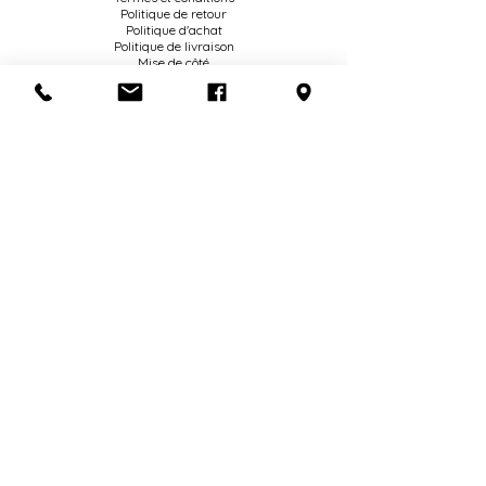
Politique de retour
Politique d'achat
Politique de livraison
Mise de côté
HEURES D'OUVERTURE
En congé du 25 juillet au 19 août
inclusivement.
Les envois seront traités à notre retour !
Jeudi et vendredi
11 h à 17 h
Samedi au mercredi sur rendez-vous
Expédition internationale
Livraison locale
Maison Gustave est située
à Saint-Hyacinthe, Québec.
1805 Girouard O. J2S 3A4
(450) 250 4878
info@maisongustave.ca