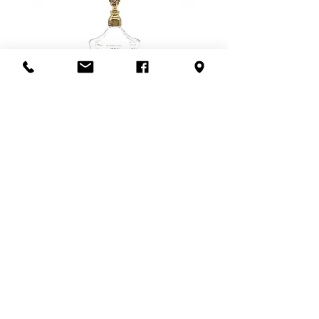
fragiles, nous privilégions la livraison
retour
ici
.
en personne. Ce frais dépend de la
distance à parcourir et du nombre
de livreurs nécessaires (1 ou 2).
Pour en savoir plus,
contactez-
nous
ou visitez notre politique de
livraison
ici
.
Flacon de parfum en filigrane
doré | Motif de roses
Add to Cart
S'abonner à l'infolettre
Confidentialité
Termes et conditions
Politique de retour
Politique d'achat
Politique de livraison
Mise de côté