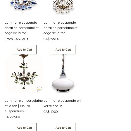
Luminaire suspendu
Luminaire suspendu
floral en porcelaine et
floral en porcelaine et
cage de laiton
cage de laiton
Sale Price
Price
From
CA$295.00
CA$295.00
Add to Cart
Add to Cart
Luminaire en porcelaine
Luminaire suspendu en
et laiton | Fleurs
verre opalin
suspendues
Price
CA$110.00
Price
CA$325.00
Add to Cart
Add to Cart