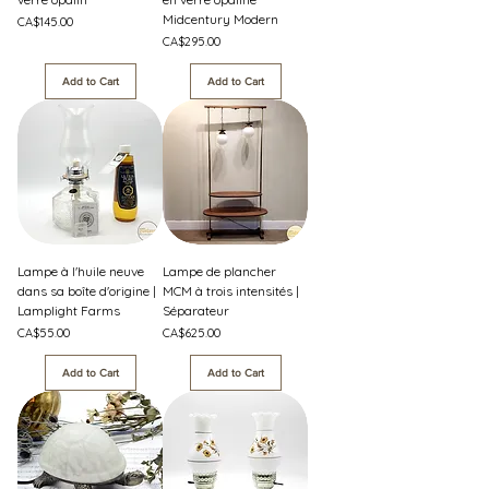
Midcentury Modern
Price
CA$145.00
Price
CA$295.00
Add to Cart
Add to Cart
Lampe à l'huile neuve
Lampe de plancher
dans sa boîte d'origine |
MCM à trois intensités |
Lamplight Farms
Séparateur
Price
Price
CA$55.00
CA$625.00
Add to Cart
Add to Cart