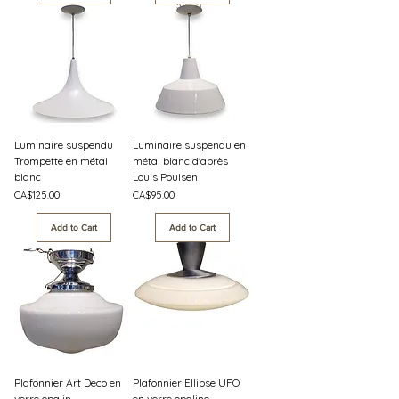
Luminaire suspendu
Luminaire suspendu en
Trompette en métal
métal blanc d'après
blanc
Louis Poulsen
Price
Price
CA$125.00
CA$95.00
Add to Cart
Add to Cart
Plafonnier Art Deco en
Plafonnier Ellipse UFO
verre opalin
en verre opaline