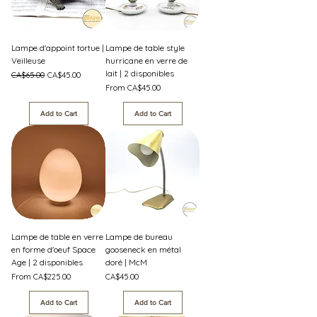
Lampe d'appoint tortue |
Lampe de table style
Veilleuse
hurricane en verre de
lait | 2 disponibles
Regular Price
Sale Price
CA$65.00
CA$45.00
Sale Price
From
CA$45.00
Add to Cart
Add to Cart
Lampe de table en verre
Lampe de bureau
en forme d'oeuf Space
gooseneck en métal
Age | 2 disponibles
doré | McM
Sale Price
Price
From
CA$225.00
CA$45.00
Add to Cart
Add to Cart