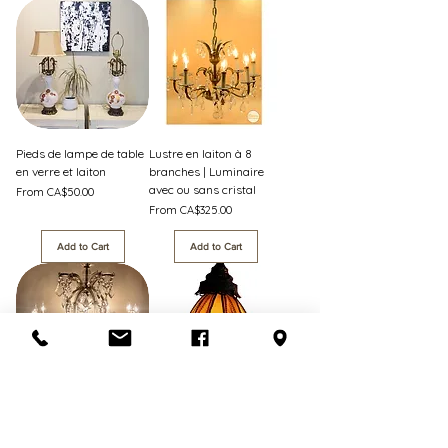
Pieds de lampe de table
Lustre en laiton à 8
en verre et laiton
branches | Luminaire
avec ou sans cristal
Sale Price
From
CA$50.00
Sale Price
From
CA$325.00
Add to Cart
Add to Cart
Luminaire en cristal
Luminaire suspendu en
style Marie Thérèse à 12
vitrail ambré