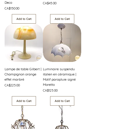
Deco
Price
CA$45.00
Price
CA$150.00
Add to Cart
Add to Cart
Lampe de table Gilbert |
Luminaire suspendu
Champignon orange
italien en céramique |
effet marbré
Motif parapluie signé
Moretto
Price
CA$225.00
Price
CA$125.00
Add to Cart
Add to Cart