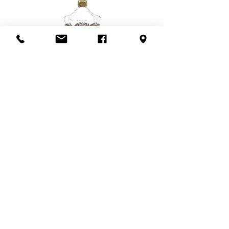
Ampoules non incluses. Les
en personne. Ce frais dépend de la
ampoules LED sont recommandées.
distance à parcourir et du nombre
Nous ne sommes pas responsables
de livreurs nécessaires (1 ou 2).
de dommages qui pourraient être
Pour en savoir plus,
contactez-
causés en dehors des murs de la
nous
ou visitez notre politique de
boutique.
livraison
ici
.
Flacon de parfum en filigrane
doré | Motif de roses
Add to Cart
S'abonner à l'infolettre
Confidentialité
Termes et conditions
Politique de retour
Politique d'achat
Politique de livraison
Mise de côté
HEURES D'OUVERTURE