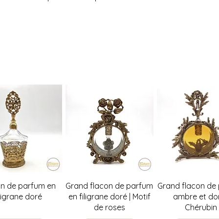
Possibilité de venir
Quick View
Quick View
Quick Vie
on de parfum en
Grand flacon de parfum
Grand flacon de
iligrane doré
en filigrane doré | Motif
ambre et dor
de roses
Chérubin