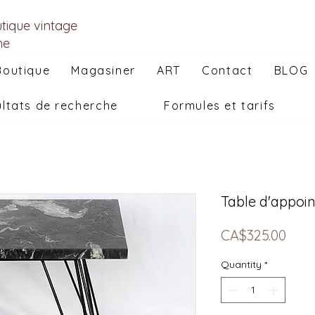
utique vintage
he
Boutique
Magasiner
ART
Contact
BLOG
ltats de recherche
Formules et tarifs
Table d'appoin
Pric
CA$325.00
Quantity
*