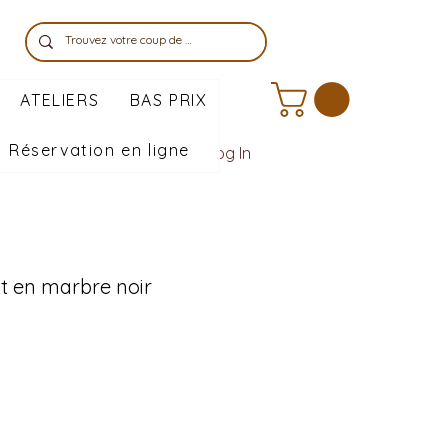
ATELIERS
BAS PRIX
Réservation en ligne
Log In
t en marbre noir
e