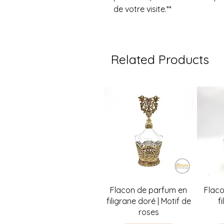
de votre visite.**
Related Products
Quick View
Flacon de parfum en
Flac
filigrane doré | Motif de
f
roses