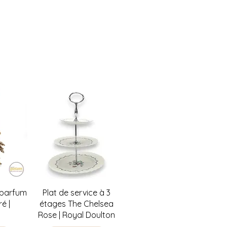
 récupérer en magasin aussi! :)
w
Quick View
 parfum
Plat de service à 3
é |
étages The Chelsea
Rose | Royal Doulton