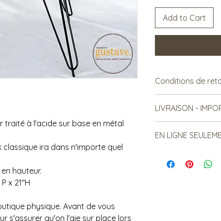
Add to Cart
Conditions de ret
Vendu tel quel.
LIVRAISON - IMP
Non remboursable.
 traité à l'acide sur base en métal
***Le frais de livraiso
EN LIGNE SEULEM
sujet à changement*
k classique ira dans n'importe quel
Les items lourds peu
*Cet article est dis
relatif à la distanc
Contactez-nous ava
d'article livrés.
 en hauteur.
s'assurer de l'avoir 
Le frais de livraiso
 P x 21"H
OU inférieur au monta
**SVP nous contacte
boutique physique. Avant de vous
que nous vous donni
 s'assurer qu'on l'aie sur place lors
livraison**