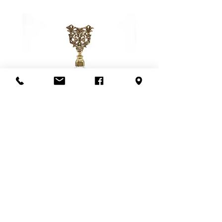
fragiles, nous privilégions la livraison
ou électroniques, mais nous nous
en personne. Ce frais dépend de la
assurons qu'ils fonctionnent au
distance à parcourir et du nombre
moment de l'achat ou de
de livreurs nécessaires (1 ou 2).
mentionner l'état lors de la vente.
L'estimation fournie à la fin de la
transaction est sujet à changement.
Veuillez nous contacter avant de
confirmer l'achat si la récupération
en boutique n'est pas possible.
Un grand merci!
Flacon de parfum en filigrane
doré | Motif de roses
Add to Cart
S'abonner à l'infolettre