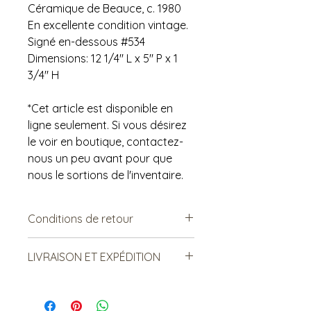
Céramique de Beauce, c. 1980
En excellente condition vintage.
Signé en-dessous #534
Dimensions: 12 1/4" L x 5" P x 1
3/4" H
*Cet article est disponible en
ligne seulement. Si vous désirez
le voir en boutique, contactez-
nous un peu avant pour que
nous le sortions de l'inventaire.
Conditions de retour
Vendu tel quel.
LIVRAISON ET EXPÉDITION
Non remboursable. Non
échangeable.
***Le frais de livraison est sujet à
changement. Merci de lire ci-