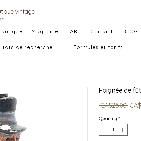
utique vintage
he
Boutique
Magasiner
ART
Contact
BLOG
ltats de recherche
Formules et tarifs
Poignée de fût
Reg
 CA$25.00 
CA$
Pric
Quantity
*