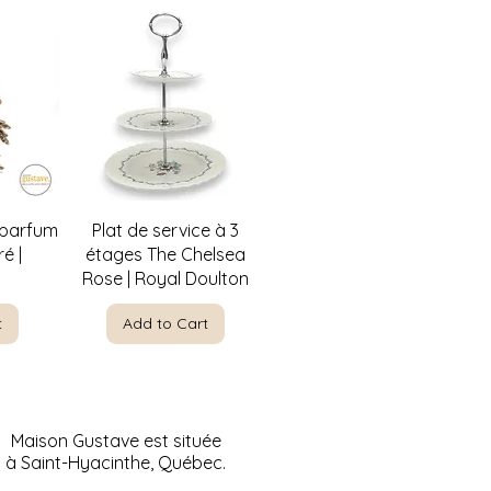
w
Quick View
 parfum
Plat de service à 3
é |
étages The Chelsea
Rose | Royal Doulton
t
Add to Cart
Maison Gustave est située
à Saint-Hyacinthe, Québec.