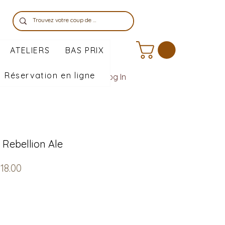
ATELIERS
BAS PRIX
Réservation en ligne
Log In
 Rebellion Ale
ular
Sale
18.00
e
Price