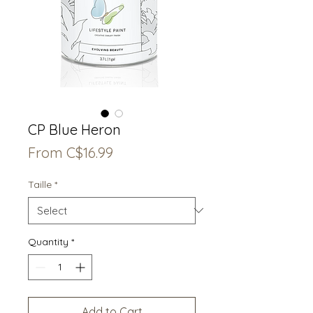
CP Blue Heron
Sale
From
C$16.99
Price
Taille
*
Quantity
*
Add to Cart