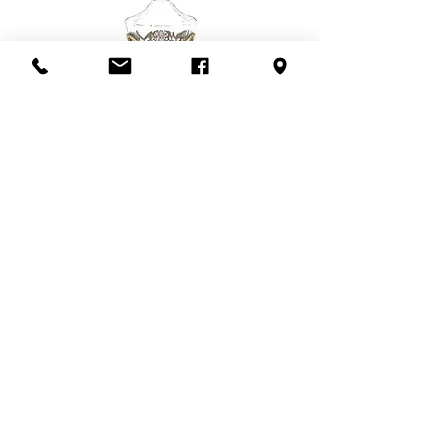
Flacon de parfum en filigrane
doré | Motif de roses
Add to Cart
S'abonner à l'infolettre
Confidentialité
Termes et conditions
Politique de retour
Politique d'achat
Politique de livraison
Mise de côté
HEURES D'OUVERTURE