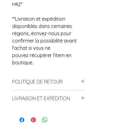
H42"
**Livraison et expédition
disponibles dans certaines
régions, écrivez-nous pour
confirmer la possibilité avant
l'achat si vous ne
pouvez récupérer l'item en
boutique.
POLITIQUE DE RETOUR
Notre politique ne permet ni les
LIVRAISON ET EXPÉDITION
échanges, ni le remboursement des
produits vendus. Ce sont des
***Le frais de livraison est sujet à
produits de seconde main, donc il
changement. Merci de lire ci-
est important de prendre en
dessous:: ***
compte à l'avance les signes
Certains items sont livrés par la
d'usure. De notre côté, nous nous
poste. Le frais est relatif au poids et