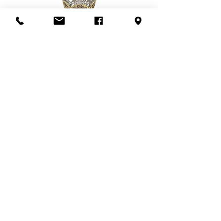
de livreurs nécessaires (1 ou 2).
de dommages qui pourraient être
Pour en savoir plus,
contactez-
causés en dehors des murs de la
nous
ou visitez notre politique de
boutique.
livraison
ici
.
Flacon de parfum en filigrane
doré | Motif de roses
Add to Cart
S'abonner à l'infolettre
Confidentialité
Termes et conditions
Politique de retour
Politique d'achat
Politique de livraison
Mise de côté
HEURES D'OUVERTURE
En congé du 25 juillet au 19 août
inclusivement.