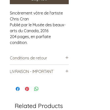
Sincèrement vôtre de l'artiste
Chris Cran
Publié par le Musée des beaux-
arts du Canada, 2016
204 pages, en parfaite
condition.
Conditions de retour
Vendu tel quel.
LIVRAISON - IMPORTANT
Non remboursable. Non-
échangeable
***Le frais de livraison est à titre
indicatif, mais est sujet à
changement***
Les items lourds peuvent être livrés,
mais le coût sera relatif à la
Related Products
distance et au nombre total