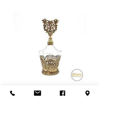
d'article livrés.
Le frais de livraison indiqué peut
donc être supérieur OU inférieur au
montant final lors de l'achat.
**SVP nous contacter avant de
confirmer l'achat pour que nous
vous donnions une idée juste du
frais de livraison**
Possibilité de venir récupérer en
magasin aussi! :)
Flacon de parfum en filigrane
doré | Motif de roses
Add to Cart
S'abonner à l'infolettre