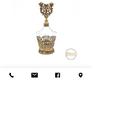
garantie sur les objets électriques
fragiles, nous privilégions la livraison
ou électroniques, mais nous nous
en personne. Ce frais dépend de la
assurons qu'ils fonctionnent au
distance à parcourir et du nombre
moment de l'achat ou de
de livreurs nécessaires (1 ou 2).
mentionner l'état lors de la vente.
L'estimation fournie à la fin de la
transaction est sujet à changement.
Veuillez nous contacter avant de
confirmer l'achat si la récupération
en boutique n'est pas possible.
Un grand merci!
Flacon de parfum en filigrane
doré | Motif de roses
Add to Cart
S'abonner à l'infolettre
Confidentialité
Termes et conditions
Politique de retour