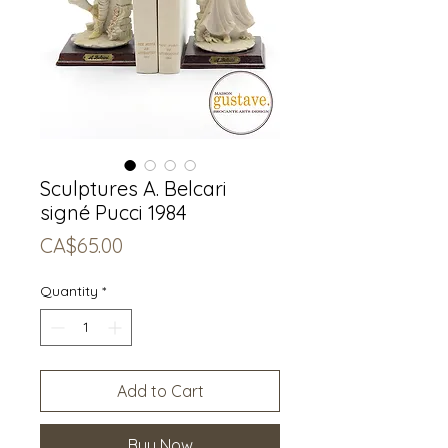
Sculptures A. Belcari
signé Pucci 1984
Price
CA$65.00
Quantity
*
Add to Cart
Buy Now