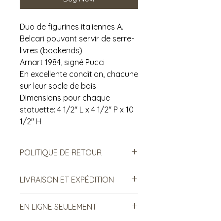
Duo de figurines italiennes A.
Belcari pouvant servir de serre-
livres (bookends)
Arnart 1984, signé Pucci
En excellente condition, chacune
sur leur socle de bois
Dimensions pour chaque
statuette: 4 1/2" L x 4 1/2" P x 10
1/2" H
POLITIQUE DE RETOUR
Notre politique ne permet ni les
LIVRAISON ET EXPÉDITION
échanges, ni le remboursement des
produits vendus. Ce sont des
Le frais d’expédition proposé est
produits de seconde main, donc il
EN LIGNE SEULEMENT
une estimation qui peut varier en
est important de prendre en
fonction de votre adresse.
Bonne