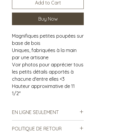
Add to Cart
Buy Now
Magnifiques petites poupées sur
base de bois
Uniques, fabriquées à la main
par une artisane
Voir photos pour apprécier tous
les petits détails apportés à
chacune d'entre elles <3
Hauteur approximative de 11
1/2"
EN LIGNE SEULEMENT
Cet article est disponible en ligne
POLITIQUE DE RETOUR
seulement. Si vous désirez le voir en