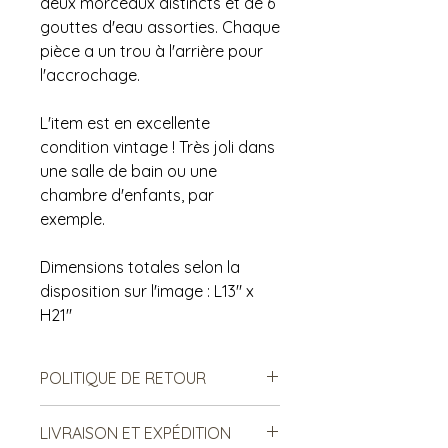
deux morceaux distincts et de 6
gouttes d'eau assorties. Chaque
pièce a un trou à l'arrière pour
l'accrochage.
L'item est en excellente
condition vintage ! Très joli dans
une salle de bain ou une
chambre d'enfants, par
exemple.
Dimensions totales selon la
disposition sur l'image : L13" x
H21"
POLITIQUE DE RETOUR
Notre politique ne permet ni les
LIVRAISON ET EXPÉDITION
échanges, ni le remboursement des