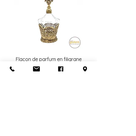
Consultez notre politique de
fragiles, nous privilégions la livraison
retour
ici
.
en personne. Ce frais dépend de la
distance à parcourir et du nombre
de livreurs nécessaires (1 ou 2).
Pour en savoir plus,
contactez-
nous
ou visitez notre politique de
livraison
ici
.
Flacon de parfum en filigrane
doré | Motif de roses
Add to Cart
S'abonner à l'infolettre
Confidentialité
Termes et conditions
Politique de retour
Politique d'achat
Politique de livraison
Mise de côté