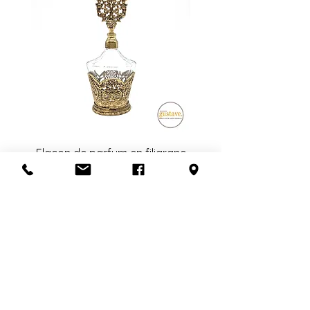
ou électroniques, mais nous nous
en personne. Ce frais dépend de la
assurons qu'ils fonctionnent au
distance à parcourir et du nombre
moment de l'achat ou de
de livreurs nécessaires (1 ou 2).
mentionner l'état lors de la vente.
L'estimation fournie à la fin de la
transaction est sujet à changement.
Veuillez nous contacter avant de
confirmer l'achat si la récupération
en boutique n'est pas possible.
Un grand merci!
Flacon de parfum en filigrane
doré | Motif de roses
Add to Cart
S'abonner à l'infolettre
Confidentialité
Termes et conditions
Politique de retour
Politique d'achat
Politique de livraison