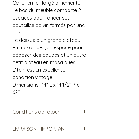
Cellier en fer forgé ornementé
Le bas du meuble comporte 21
espaces pour ranger ses
bouteilles de vin fermés par une
porte.
Le dessus a un grand plateau
en mosaïques, un espace pour
déposer des coupes et un autre
petit plateau en mosaïques.
L'item est en excellente
condition vintage
Dimensions : 14" L x 14 1/2" P x
62" H
Conditions de retour
Vendu tel quel.
LIVRAISON - IMPORTANT
Non remboursable. Non-
échangeable