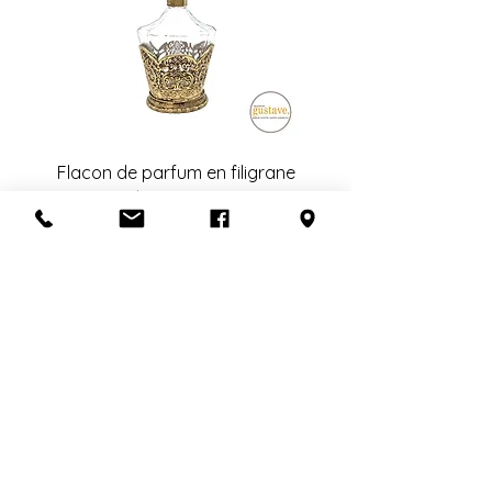
Flacon de parfum en filigrane
doré | Motif de roses
Add to Cart
S'abonner à l'infolettre
Confidentialité
Termes et conditions
Politique de retour
Politique d'achat
Politique de livraison
Mise de côté
HEURES D'OUVERTURE