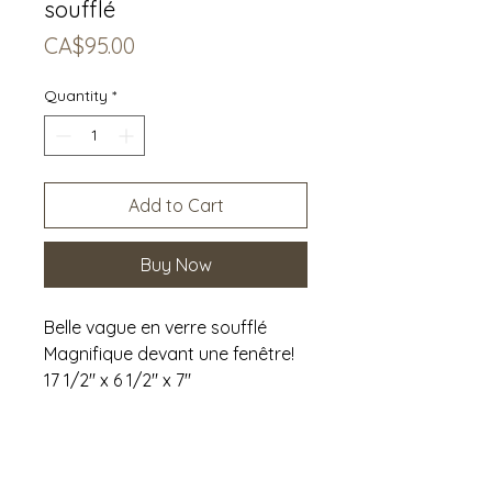
soufflé
Price
CA$95.00
Quantity
*
Add to Cart
Buy Now
Belle vague en verre soufflé
Magnifique devant une fenêtre!
17 1/2" x 6 1/2" x 7"