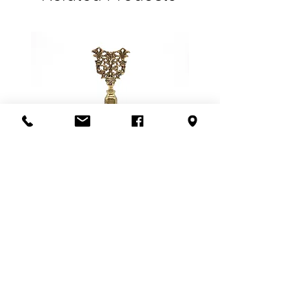
d'article livrés.
Le frais de livraison indiqué peut
donc être supérieur OU inférieur au
montant final lors de l'achat.
**SVP nous contacter avant de
confirmer l'achat pour que nous
vous donnions une idée juste du
frais de livraison**
Possibilité de venir récupérer en
magasin aussi! :)
Flacon de parfum en filigrane
doré | Motif de roses
Add to Cart