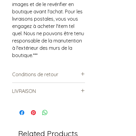
images et de le revérifier en
boutique avant l'achat. Pour les
livraisons postales, vous vous
engagez à acheter l'item tel
quel. Nous ne pouvons être tenu
responsable de la manutention
à l'extérieur des murs de la
boutique.***
Conditions de retour
Vendu tel quel.
LIVRAISON
Non échangeable. Non
remboursable.
***Le frais de livraison est à titre
indicatif, mais est sujet à
changement***
Les items lourds peuvent être livrés,
mais le coût sera relatif à la
Related Products
distance et au nombre total