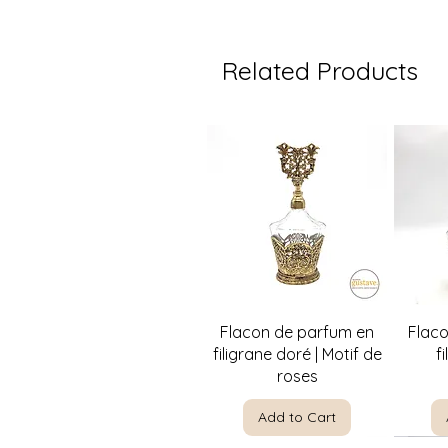
Related Products
Quick View
Flacon de parfum en
Flac
filigrane doré | Motif de
f
roses
Add to Cart