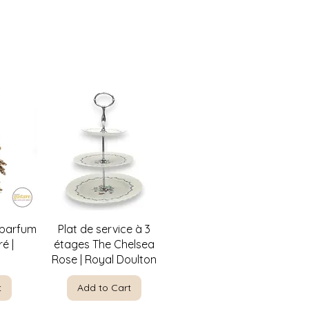
 récupérer en magasin aussi! :)
w
Quick View
 parfum
Plat de service à 3
é |
étages The Chelsea
Rose | Royal Doulton
t
Add to Cart