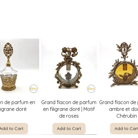
Possibilité de venir
Quick View
Quick View
Quick Vie
on de parfum en
Grand flacon de parfum
Grand flacon de
iligrane doré
en filigrane doré | Motif
ambre et dor
de roses
Chérubin
Add to Cart
Add to Cart
Add to Car