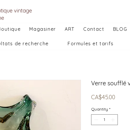
utique vintage
he
Boutique
Magasiner
ART
Contact
BLOG
ltats de recherche
Formules et tarifs
Verre soufflé 
Price
CA$45.00
Quantity
*