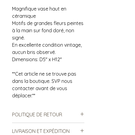
Magnifique vase haut en
céramique
Motifs de grandes fleurs peintes
à la main sur fond doré, non
signé.
En excellente condition vintage,
aucun bris observé.
Dimensions: D5" x H12"
**Cet article ne se trouve pas
dans la boutique. SVP nous
contacter avant de vous
déplacer.**
POLITIQUE DE RETOUR
Notre politique ne permet ni les
LIVRAISON ET EXPÉDITION
échanges, ni le remboursement des