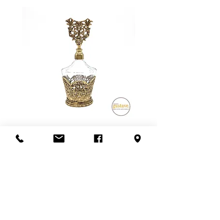
Le frais de livraison indiqué peut
donc être supérieur OU inférieur au
montant final lors de l'achat.
**SVP nous contacter avant de
confirmer l'achat pour que nous
vous donnions une idée juste du
frais de livraison**
Possibilité de venir récupérer en
magasin aussi! :)
Flacon de parfum en filigrane
doré | Motif de roses
Add to Cart
S'abonner à l'infolettre
Confidentialité