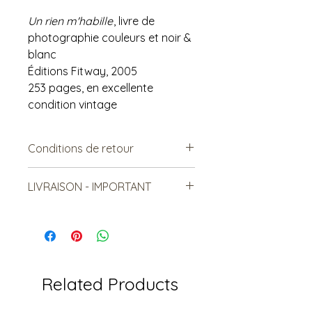
Un rien m'habille
, livre de
photographie couleurs et noir &
blanc
Éditions Fitway, 2005
253 pages, en excellente
condition vintage
Conditions de retour
Vendu tel quel.
LIVRAISON - IMPORTANT
Non remboursable. Non-
échangeable
***Le frais de livraison est à titre
indicatif, mais est sujet à
changement***
Les items lourds peuvent être livrés,
mais le coût sera relatif à la
Related Products
distance et au nombre total
d'article livrés.