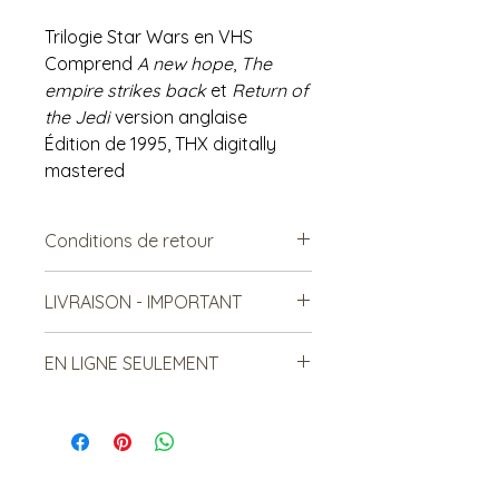
Trilogie Star Wars en VHS
Comprend
A new hope
,
The
empire strikes back
et
Return of
the Jedi
version anglaise
Édition de 1995, THX digitally
mastered
Conditions de retour
Vendu tel quel.
LIVRAISON - IMPORTANT
Non remboursable. Non-
échangeable
***Le frais de livraison est à titre
EN LIGNE SEULEMENT
indicatif, mais est sujet à
changement***
Cet article est disponible en
Les items lourds peuvent être
ligne seulement. Si vous désirez
livrés, mais le coût sera relatif à
le voir en boutique, contactez-
la distance et au nombre total
nous un peu avant pour que