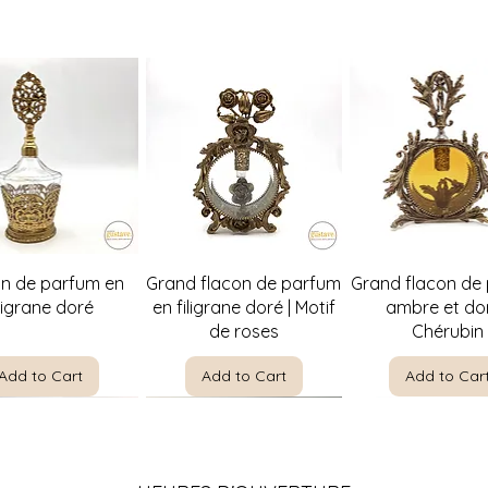
Quick View
Quick View
Quick Vie
on de parfum en
Grand flacon de parfum
Grand flacon de
iligrane doré
en filigrane doré | Motif
ambre et dor
de roses
Chérubin
Add to Cart
Add to Cart
Add to Car