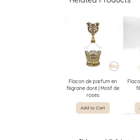
Quick View
Flacon de parfum en
Flac
filigrane doré | Motif de
f
roses
Add to Cart