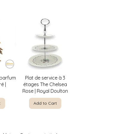
w
Quick View
 parfum
Plat de service à 3
é |
étages The Chelsea
Rose | Royal Doulton
t
Add to Cart