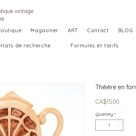
utique vintage
he
Boutique
Magasiner
ART
Contact
BLOG
ltats de recherche
Formules et tarifs
Théière en for
Price
CA$15.00
Quantity
*