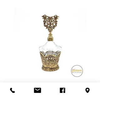
fragiles, nous privilégions la livraison
ou électroniques, mais nous nous
en personne. Ce frais dépend de la
assurons qu'ils fonctionnent au
distance à parcourir et du nombre
moment de l'achat ou de
de livreurs nécessaires (1 ou 2).
mentionner l'état lors de la vente.
L'estimation fournie à la fin de la
transaction est sujet à changement.
Veuillez nous contacter avant de
confirmer l'achat si la récupération
en boutique n'est pas possible.
Un grand merci!
Flacon de parfum en filigrane
doré | Motif de roses
Add to Cart
S'abonner à l'infolettre
Confidentialité