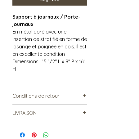
Support à journaux / Porte-
journaux
En métal doré avec une
insertion de stratifié en forme de
losange et poignée en bois. Il est
en excellente condition
Dimensions : 15 1/2" L x 8" P x 16"
H
Conditions de retour
Vendu tel quel.
LIVRAISON
Non remboursable. Non
échangeable.
***Le frais de livraison est à titre
indicatif, mais est sujet à
changement***