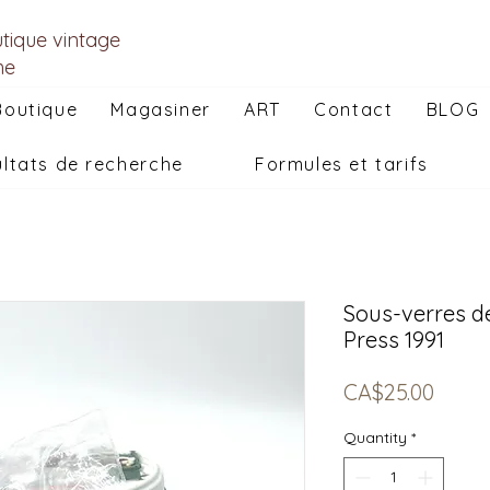
utique vintage
he
Boutique
Magasiner
ART
Contact
BLOG
ltats de recherche
Formules et tarifs
Sous-verres d
Press 1991
Price
CA$25.00
Quantity
*