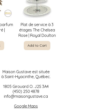
w
Quick View
 parfum
Plat de service à 3
é |
étages The Chelsea
Rose | Royal Doulton
t
Add to Cart
Maison Gustave est située
à Saint-Hyacinthe, Québec.
1805 Girouard O. J2S 3A4
(450) 250 4878
info@maisongustave.ca
w
w
Quick View
Quick View
ty par
-nique
Paysage à l'huile sur
Visage de bébé en
Google Maps
rement
céramique | Décoration
canvas 1953 |