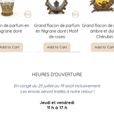
Quick View
Quick View
Quick Vie
on de parfum en
Grand flacon de parfum
Grand flacon de
iligrane doré
en filigrane doré | Motif
ambre et dor
de roses
Chérubin
Add to Cart
Add to Cart
Add to Car
HEURES D'OUVERTURE
En congé du 25 juillet au 19 août inclusivement.
Les envois seront traités à notre retour !
Jeudi et vendredi
Quick View
Quick View
Quick View
Quick View
Quick Vie
Quick Vie
re par E. Meunier |
t à bouteilles en
Christine Rosamond |
Coffre de couture
The Boating Par
Panier de pique
11 h à 17 h
ncadrement
rotin
Singer avec broderie
Encadrement
Leloir | Encad
en rotin