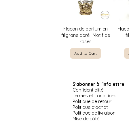
Quick View
Flacon de parfum en
Flac
filigrane doré | Motif de
f
roses
Add to Cart
S'abonner à l'infolettre
Confidentialité
Termes et conditions
Politique de retour
Politique d'achat
Politique de livraison
Quick View
Quick View
Quick View
Pinkie par T. Lawrence |
Jeep US Army Willis-
Plat de service à 3
La Priè
Suppor
Mise de côté
Miniature Masters 5" x 6"
Overland 1941 miniature
étages Morning Glory |
E