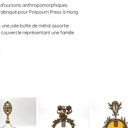
de la distance à par
n d'oursons anthropomorphiques
nécessaires (1 ou 2)
fabriqué pour Potpourri Press à Hong
L'estimation fournie 
à changement. Veuil
confirmer l'achat si
une jolie boîte de métal assortie
pas possible.
e couvercle représentant une famille
Un grand merci!
"