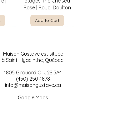
é |
étages The Chelsea
Rose | Royal Doulton
t
Add to Cart
Maison Gustave est située
à Saint-Hyacinthe, Québec.
1805 Girouard O. J2S 3A4
(450) 250 4878
info@maisongustave.ca
w
w
Quick View
Quick View
ty par
-nique
Paysage à l'huile sur
Visage de bébé en
Google Maps
rement
céramique | Décoration
canvas 1953 |
" x 31"
Encadrement de bois 24
murale
t
x 20
t
Add to Cart
Add to Cart