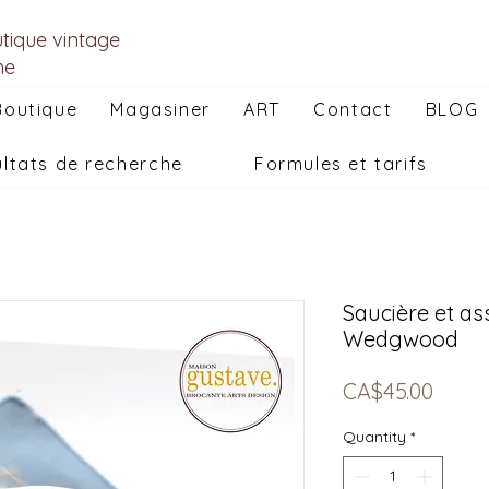
utique vintage
he
Boutique
Magasiner
ART
Contact
BLOG
ltats de recherche
Formules et tarifs
Saucière et as
Wedgwood
Price
CA$45.00
Quantity
*