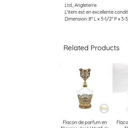
Ltd., Angleterre
L'item est en excellente condi
Dimension: 8" L x 5-1/2" P x 3-
Related Products
Quick View
Flacon de parfum en
Flac