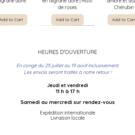
iligrane doré
en filigrane doré | Motif
ambre et dor
de roses
Chérubin
Add to Cart
Add to Cart
Add to Car
HEURES D'OUVERTURE
En congé du 25 juillet au 19 août inclusivement.
Les envois seront traités à notre retour !
Jeudi et vendredi
Quick View
Quick View
Quick View
Quick View
Quick Vie
Quick Vie
re par E. Meunier |
t à bouteilles en
Christine Rosamond |
Coffre de couture
The Boating Par
Panier de pique
11 h à 17 h
ncadrement
rotin
Singer avec broderie
Encadrement
Leloir | Encad
en rotin
ionnel ancien 27"
professionnel 18" x 22"
florale bleue
professionnel 25
Samedi au mercredi sur rendez-vous
Add to Cart
Add to Car
x 35"
Expédition internationale
Add to Cart
Add to Cart
Add to Car
Livraison locale
Add to Cart