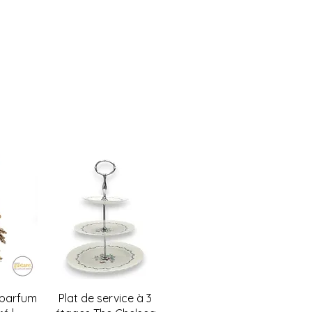
courir et du nombre de livreurs
.
à la fin de la transaction est sujet
lez nous contacter avant de
 la récupération en boutique n'est
w
Quick View
 parfum
Plat de service à 3