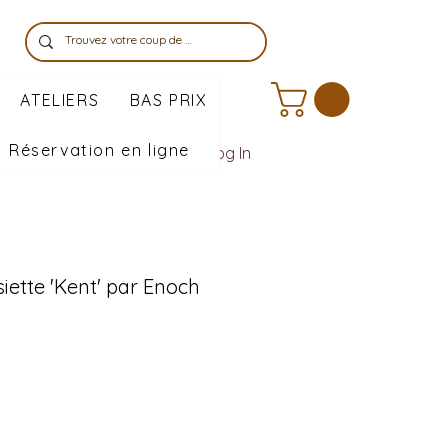
ATELIERS
BAS PRIX
Réservation en ligne
Log In
siette 'Kent' par Enoch