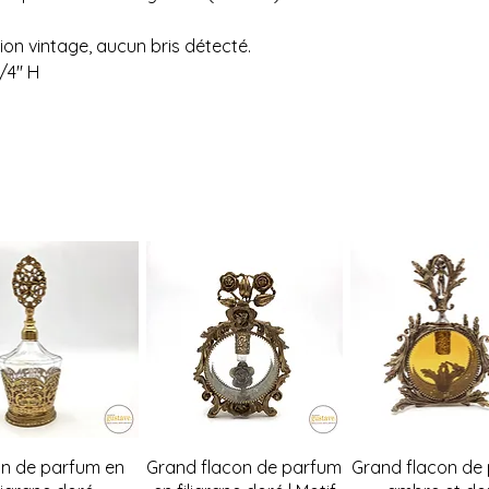
de la distance à par
nécessaires (1 ou 2)
tion vintage, aucun bris détecté.
L'estimation fournie 
à changement. Veuil
3/4" H
confirmer l'achat si
pas possible.
Un grand merci!
Quick View
Quick View
Quick Vie
on de parfum en
Grand flacon de parfum
Grand flacon de