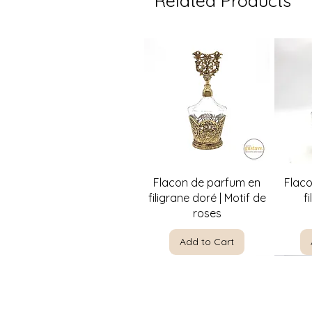
Related Products
Quick View
Flacon de parfum en
Flac
filigrane doré | Motif de
f
roses
Add to Cart