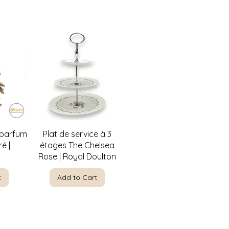
 récupérer en magasin aussi! :)
w
Quick View
 parfum
Plat de service à 3
é |
étages The Chelsea
Rose | Royal Doulton
t
Add to Cart