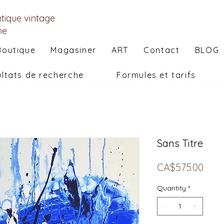
utique vintage
he
Boutique
Magasiner
ART
Contact
BLOG
ltats de recherche
Formules et tarifs
Sans Titre
Pric
CA$575.00
Quantity
*