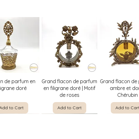
de livraison**
Possibilité de venir
Quick View
Quick View
Quick Vie
on de parfum en
Grand flacon de parfum
Grand flacon de
iligrane doré
en filigrane doré | Motif
ambre et dor
de roses
Chérubin
Add to Cart
Add to Cart
Add to Car